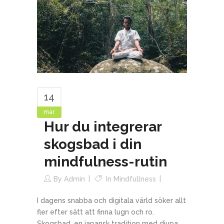
14
mar
Hur du integrerar
skogsbad i din
mindfulness-rutin
By
Admin
In
Mindfullness
I dagens snabba och digitala värld söker allt
fler efter sätt att finna lugn och ro.
Skogsbad, en japansk tradition med djupa