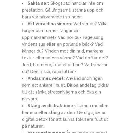
Sakta ner:
Skogsbad handlar inte om
prestation. Gå långsamt, stanna upp och
bara var närvarande i stunden.
Aktivera dina sinnen:
Vad ser du? Vilka
färger och former fångar din
uppmärksamhet? Vad hör du? Fågelsång,
vindens sus eller en porlande bäck? Vad
känner du? Vinden mot din hud, markens
textur eller solens värme? Vad doftar det?
Jord, blommor, träd eller barr? Vad smakar
du? Den friska, rena luften?
Andas medvetet:
Använd andningen
som ett ankare i nuet. Djupa andetag bidrar
till att sänka stressnivåerna och öka din
närvaro.
Stäng av distraktioner:
Lämna mobilen
hemma eller stäng av den. Ge dig själv en
digital detox för att kunna fokusera fullt ut
på naturen.