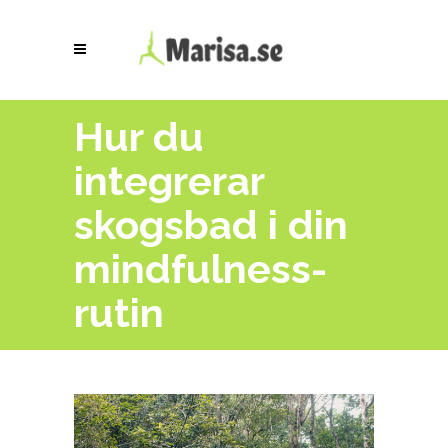
Hur du
integrerar
skogsbad i din
mindfulness-
rutin