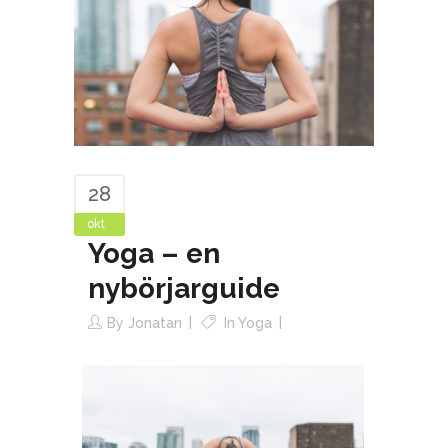
28
okt
Yoga – en
nybörjarguide
By
Jonatan
In
Yoga