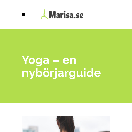
Yoga – en
nybörjarguide