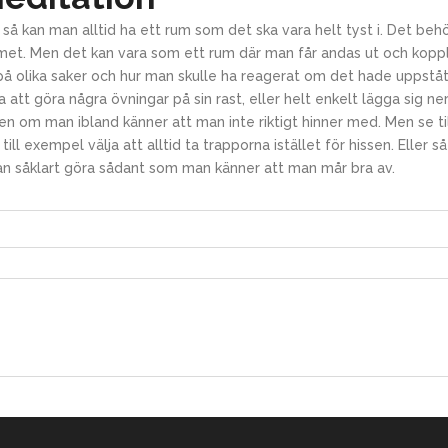
så kan man alltid ha ett rum som det ska vara helt tyst i. Det beh
met. Men det kan vara som ett rum där man får andas ut och koppla
 på olika saker och hur man skulle ha reagerat om det hade uppståt
att göra några övningar på sin rast, eller helt enkelt lägga sig n
n om man ibland känner att man inte riktigt hinner med. Men se till
 till exempel välja att alltid ta trapporna istället för hissen. Eller 
man såklart göra sådant som man känner att man mår bra av.