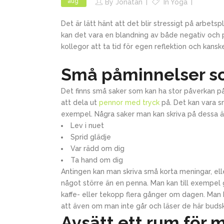
aug
By
Jonatan
In
Yoga
Det är lätt hänt att det blir stressigt på arbe
kan det vara en blandning av både negativ och p
kollegor att ta tid för egen reflektion och kans
Små påminnelser s
Det finns små saker som kan ha stor påverkan på 
att dela ut
pennor med tryck
på. Det kan vara s
exempel. Några saker man kan skriva på dessa är
Lev i nuet
Sprid glädje
Var rädd om dig
Ta hand om dig
Antingen kan man skriva små korta meningar, el
något större än en penna. Man kan till exempel 
kaffe- eller tekopp flera gånger om dagen. Man
att även om man inte går och läser de här buds
Avsätt ett rum för 