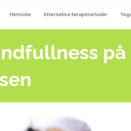
Hemsida
Alternativa terapimetoder
Yog
indfullness på
tsen