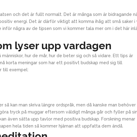
tsplatsen och det är fullt normalt. Det är många som är bidragand
ositiv energi. Det är därför viktigt att komma ihåg att små saker 
ke inför några av de tipsen som vi kommer tala mer om i det här inl
om lyser upp vardagen
människor, hur de mår, hur de beter sig och så vidare. Ett tips är
må korta meningar som har ett positivt budskap med sig till
 till exempel:
ler så kan man skriva längre ordspråk, men då kanske man behöver
göra tryck på muggar eftersom väldigt många går och fyller på si
 kan även sätta upp tavlor med positiva budskap. Forskning menar
kapen hela tiden så kommer hjärnan att uppfatta dem ändå.
meditation