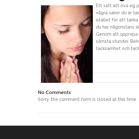
Ett sätt att öva sig
några saker du är ta
istället för att tänk
du har någonstans at
Genom att upprepa öv
sämsta stunder. Behö
tacksamhet och tac
No Comments
Sorry, the comment form is closed at this time.