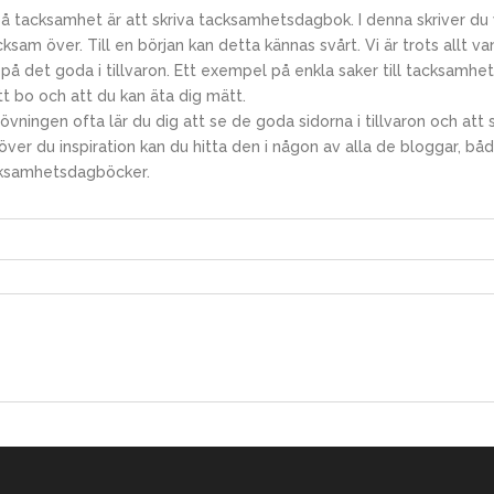
 på tacksamhet är att skriva tacksamhetsdagbok. I denna skriv
er du 
cksam över. Till en början kan detta kännas svårt. Vi är trots allt
a på det goda i tillvaron. Ett exempel på enkla saker till tacksamhet 
t bo och att du kan äta dig mätt.
ningen ofta lär du dig att se de goda sidorna i tillvaron och att 
ver du inspiration kan du hitta den i någon av alla de bloggar, b
ksamhetsdagböcker.