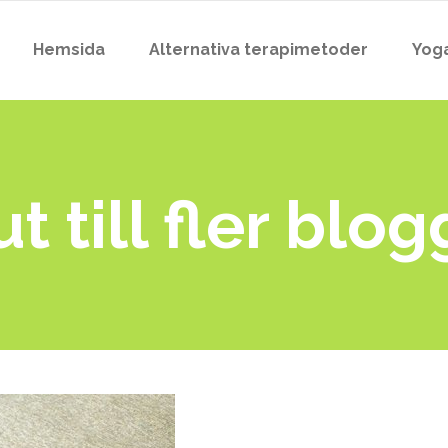
Hemsida
Alternativa terapimetoder
Yog
t till fler blo