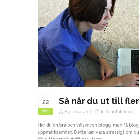
Så når du ut till fl
22
sep
By
Jonatan
In
Mindfullness
Har du en bra och välskriven blogg, men få blo
uppmärksamhet. Detta kan vara stressigt om du 