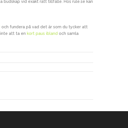
dskap vid exakt rätt tillfälle. Hos rule.se kan
r
och fundera på vad det är som du tycker att
 inte att ta en
kort paus ibland
och samla