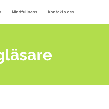
a
Mindfullness
Kontakta oss
ggläsare