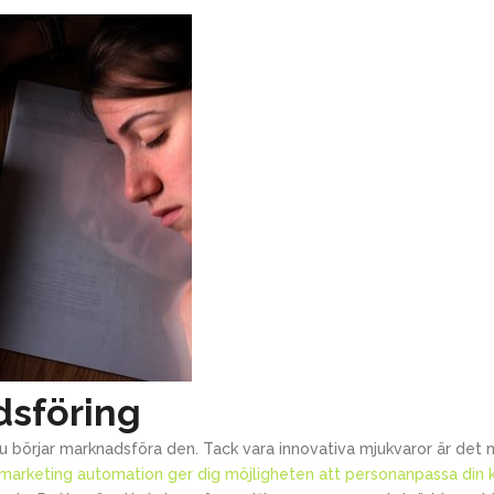
dsföring
 börjar marknadsföra den. Tack vara innovativa mjukvaror är det nu
marketing automation ger dig möjligheten att personanpassa din