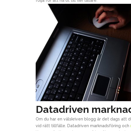
följa för att nå ut till fler läsare.
Datadriven markna
Om du har en välskriven blogg är det dags att du
vid rätt tillfälle. Datadriven marknadsföring och