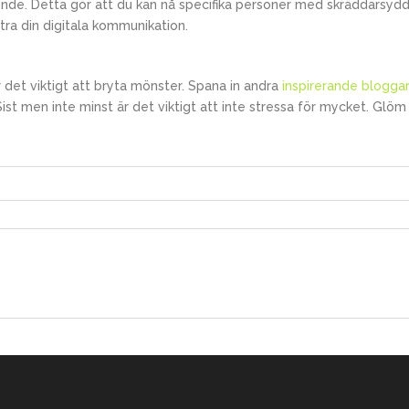
. Detta gör att du kan nå specifika personer med skräddarsydda bu
tra din digitala kommunikation.
r det viktigt att bryta mönster. Spana in andra
inspirerande blogga
ist men inte minst är det viktigt att inte stressa för mycket. Glöm