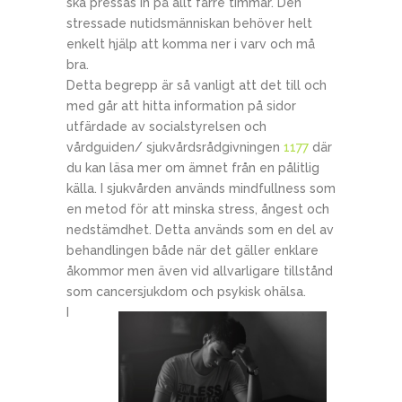
ska pressas in på allt färre timmar. Den
stressade nutidsmänniskan behöver helt
enkelt hjälp att komma ner i varv och må
bra.
Detta begrepp är så vanligt att det till och
med går att hitta information på sidor
utfärdade av socialstyrelsen och
vårdguiden/ sjukvårdsrådgivningen
1177
där
du kan läsa mer om ämnet från en pålitlig
källa. I sjukvården används mindfullness som
en metod för att minska stress, ångest och
nedstämdhet. Detta används som en del av
behandlingen både när det gäller enklare
åkommor men även vid allvarligare tillstånd
som cancersjukdom och psykisk ohälsa.
I