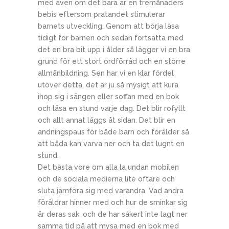
med även om det bara är en tremånaders
bebis eftersom pratandet stimulerar
barnets utveckling. Genom att börja läsa
tidigt för barnen och sedan fortsätta med
det en bra bit upp i ålder så lägger vi en bra
grund för ett stort ordförråd och en större
allmänbildning. Sen har vi en klar fördel
utöver detta, det är ju så mysigt att kura
ihop sig i sängen eller soffan med en bok
och läsa en stund varje dag. Det blir rofyllt
och allt annat läggs åt sidan. Det blir en
andningspaus för både barn och förälder så
att båda kan varva ner och ta det lugnt en
stund.
Det bästa vore om alla la undan mobilen
och de sociala medierna lite oftare och
sluta jämföra sig med varandra. Vad andra
föräldrar hinner med och hur de sminkar sig
är deras sak, och de har säkert inte lagt ner
samma tid på att mysa med en bok med