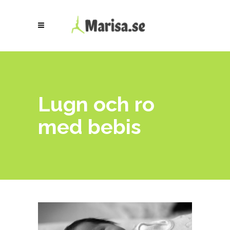
Lugn och ro
med bebis