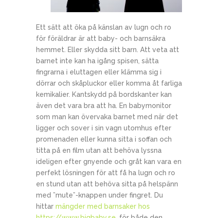
Ett sätt att öka på känslan av lugn och ro
för föräldrar är att baby- och barnsäkra
hemmet. Eller skydda sitt barn. Att veta att
barnet inte kan ha igång spisen, sätta
fingrarna i eluttagen eller klämma sig i
dörrar och skåpluckor eller komma åt farliga
kemikalier. Kantskydd på bordskanter kan
även det vara bra att ha. En babymonitor
som man kan övervaka barnet med när det
ligger och sover i sin vagn utomhus efter
promenaden eller kunna sitta i soffan och
titta på en film utan att behöva lyssna
ideligen efter gnyende och gråt kan vara en
perfekt lösningen för att få ha lugn och ro
en stund utan att behöva sitta på helspänn
med ”mute”-knappen under fingret. Du
hittar
mängder med barnsaker hos
https://www.bigbaby.se
, för både den