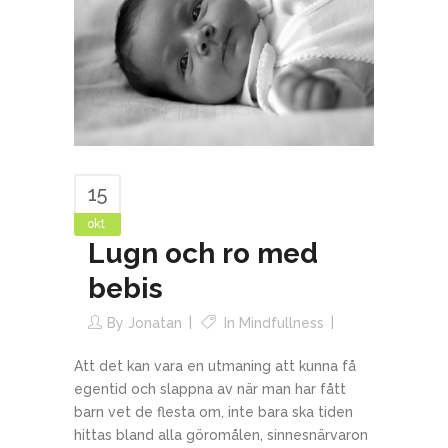
15
okt
Lugn och ro med
bebis
By
Jonatan
In
Mindfullness
Att det kan vara en utmaning att kunna få
egentid och slappna av när man har fått
barn vet de flesta om, inte bara ska tiden
hittas bland alla göromålen, sinnesnärvaron