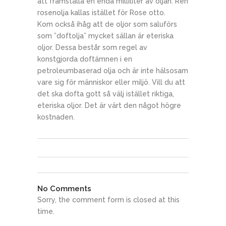
att framställa en enda milliliter av oljan. Ren
rosenolja kallas istället för Rose otto.
Kom också ihåg att de oljor som saluförs
som ”doftolja” mycket sällan är eteriska
oljor. Dessa består som regel av
konstgjorda doftämnen i en
petroleumbaserad olja och är inte hälsosam
vare sig för människor eller miljö. Vill du att
det ska dofta gott så välj istället riktiga,
eteriska oljor. Det är värt den något högre
kostnaden.
No Comments
Sorry, the comment form is closed at this
time.